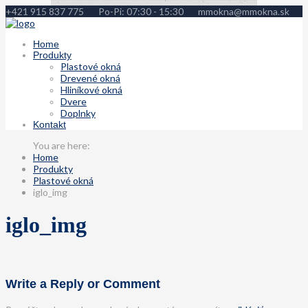
+421 915 837 775
Po-Pi: 07:30 - 15:30
mmokna@mmokna.sk
Home
Produkty
Plastové okná
Drevené okná
Hliníkové okná
Dvere
Doplnky
Kontakt
Home
Produkty
Plastové okná
iglo_img
iglo_img
Write a Reply or Comment