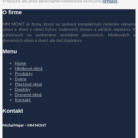
Prepáčte, ale pred zanechaním komentára sa musíte
prihlásiť
.
O firme
MM MONT je firma, ktorá sa zaoberá kompletným riešením výmeny
okien a dverí v rámci bytov, rodinných domov a väčších objektov. V
súčasnosti sa zaoberáme predajom plastových, hliníkových a
drevených okien a dverí, ale tiež doplnkov.
Menu
Home
Hliníkové okná
Produkty
Dvere
Plastové okná
Doplnky
Drevené okná
Kontakt
Kontakt
Michal Majer – MM MONT